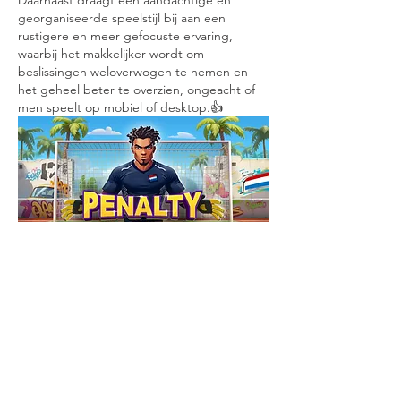
Daarnaast draagt een aandachtige en 
georganiseerde speelstijl bij aan een 
rustigere en meer gefocuste ervaring, 
waarbij het makkelijker wordt om 
beslissingen weloverwogen te nemen en 
het geheel beter te overzien, ongeacht of 
men speelt op mobiel of desktop.👍
Me gusta
Reaccionar
About
Welcome to the group! You can
connect with other members, ge
...