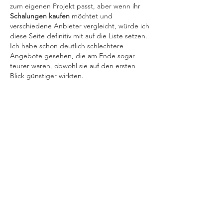
zum eigenen Projekt passt, aber wenn ihr 
Schalungen kaufen
 möchtet und 
verschiedene Anbieter vergleicht, würde ich 
diese Seite definitiv mit auf die Liste setzen. 
Ich habe schon deutlich schlechtere 
Angebote gesehen, die am Ende sogar 
teurer waren, obwohl sie auf den ersten 
Blick günstiger wirkten.
Like
Reply
Show more comments
About
Welcome to the group! You can
connect with other members, ge
...
Read more
Members